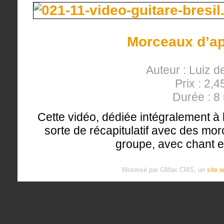
Morceaux d’ap
Auteur : Luiz d
Prix : 2,4
Durée : 8
Cette vidéo, dédiée intégralement à l
sorte de récapitulatif avec des mor
groupe, avec chant e
Motorisé par GMax CMS, un
site 