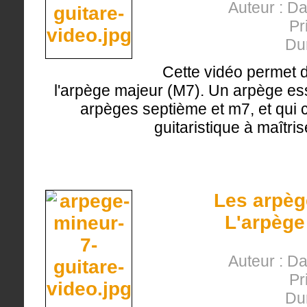
Auteur : D
Pr
Du
Cette vidéo permet 
l'arpège majeur (M7). Un arpège ess
arpèges septième et m7, et qui co
guitaristique à maîtri
Les arpèg
L'arpège
Auteur : D
Pr
Du