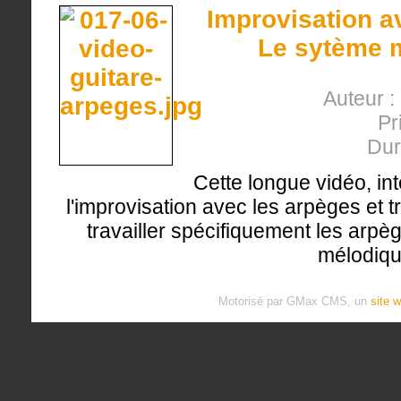
Improvisation a
Le sytème 
Auteur :
Pr
Dur
Cette longue vidéo, in
l'improvisation avec les arpèges et t
travailler spécifiquement les arp
mélodiqu
Motorisé par GMax CMS, un
site 