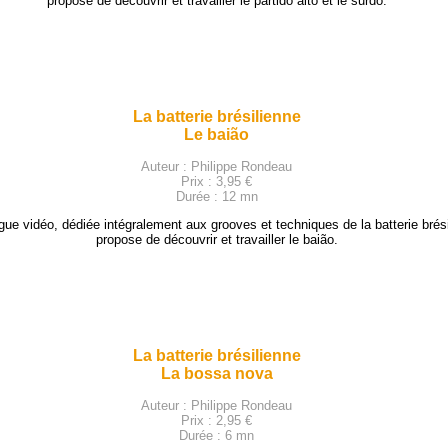
propose de découvrir et travailler le partido alto et le surdo.
La batterie brésilienne
Le baião
Auteur : Philippe Rondeau
Prix : 3,95 €
Durée : 12 mn
gue vidéo, dédiée intégralement aux grooves et techniques de la batterie brési
propose de découvrir et travailler le baião.
La batterie brésilienne
La bossa nova
Auteur : Philippe Rondeau
Prix : 2,95 €
Durée : 6 mn