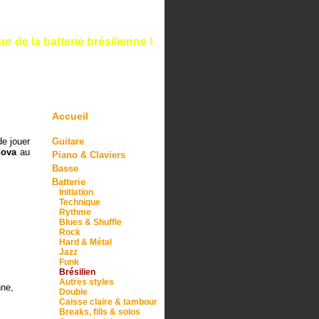
r de la batterie brésilienne !
Accueil
de
jouer
Guitare
nova
au
Piano & Claviers
Basse
Batterie
Initiation
Technique
Rythme
Blues & Shuffle
Rock
Hard & Métal
Jazz
Funk
Brésilien
Autres styles
nne,
Double
Caisse claire & tambour
Breaks, fills & solos