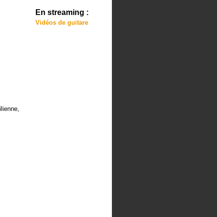
En streaming :
Vidéos de guitare
lienne,