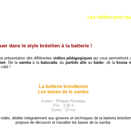
Les vidéos pour joue
er dans le style brésilien à la batterie !
e présentation des différentes
vidéos pédagogiques
qui vous permettront 
lien
. De la
samba
à la
batucada
, du
partido alto
au
baião
, de la
bossa 
 côté !
La batterie brésilienne
Les bases de la samba
Auteur : Philippe Rondeau
Prix : 3,95 €
Durée : 10 mn
 vidéo, dédiée intégralement aux grooves et techniques de la batterie brésilie
propose de découvrir et travailler les bases de la samba.