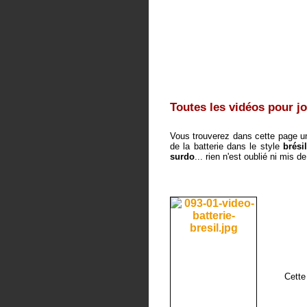
Toutes les vidéos pour jou
Vous trouverez dans cette page un
de la batterie dans le style
brési
surdo
... rien n'est oublié ni mis de
Cette